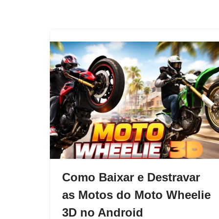
Pular
para
o
conteúdo
Como Baixar e Destravar
as Motos do Moto Wheelie
3D no Android