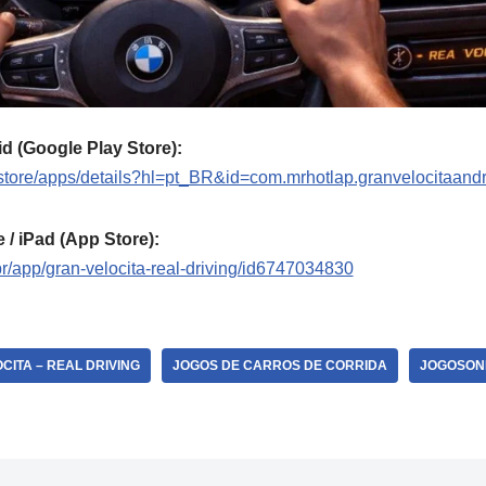
d (Google Play Store):
/store/apps/details?hl=pt_BR&id=com.mrhotlap.granvelocitaand
 / iPad (App Store):
br/app/gran-velocita-real-driving/id6747034830
CITA – REAL DRIVING
JOGOS DE CARROS DE CORRIDA
JOGOSON