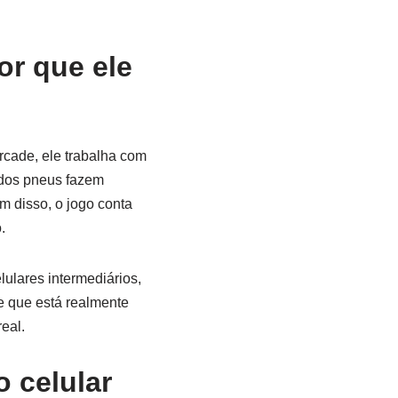
or que ele
rcade, ele trabalha com
a dos pneus fazem
ém disso, o jogo conta
.
lulares intermediários,
e que está realmente
eal.
o celular