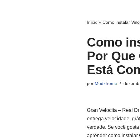
Pular
Início
»
Como instalar Velo
para
o
Como ins
conteúdo
Por Que 
Está Con
por
Modxtreme
dezembr
Gran Velocita – Real D
entrega velocidade, gr
verdade. Se você gosta d
aprender como instalar 