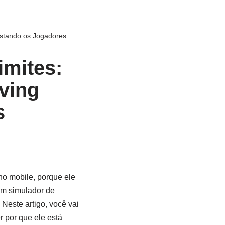
istando os Jogadores
imites:
iving
s
no mobile, porque ele
um simulador de
 Neste artigo, você vai
r por que ele está