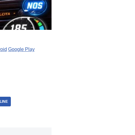
roid
Google Play
LINE